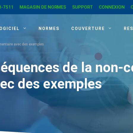
8-7511
MAGASIN DE NORMES
SUPPORT
CONNEXION
OGICIEL
NORMES
COUVERTURE
RE
ementaire avec des exemples
séquences de la non-
vec des exemples