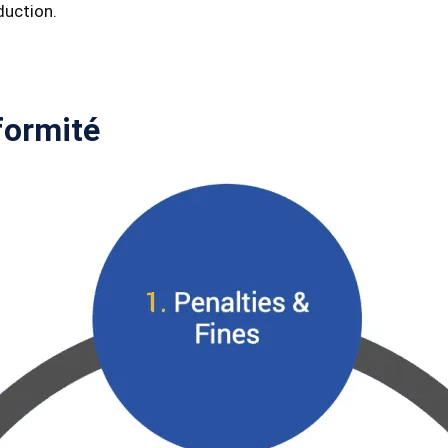
duction.
formité