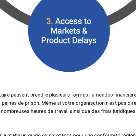
re peuvent prendre plusieurs formes : amendes financières,
 peines de prison. Même si votre organisation n’est pas d
ombreuses heures de travail ainsi que des frais juridiques 
k a établi un guide en six étapes pour une conformité régl