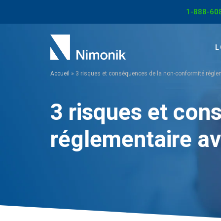
Aller
1-888-60
au
contenu
L
Accueil
»
3 risques et conséquences de la non-conformité régl
3 risques et con
réglementaire a