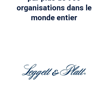
organisations dans le
monde entier