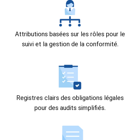
Attributions basées sur les rôles pour le
suivi et la gestion de la conformité.
Registres clairs des obligations légales
pour des audits simplifiés.