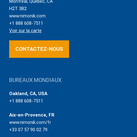
Montréal
,
Québec
,
CA
H2T 3B2
www.nimonik.com
+1 888 608-7511
Voir sur la carte
CONTACTEZ-NOUS
BUREAUX MONDIAUX
Oakland, CA, USA
+1 888 608-7511
Aix-en-Provence, FR
www.nimonik.com/fr
+33 07 57 90 02 79