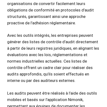
organisations de convertir facilement leurs
obligations de conformité en protocoles d’audit
structurés, garantissant ainsi une approche
proactive de l’adhésion réglementaire.
Avec les outils intégrés, les entreprises peuvent
générer des listes de contrôle d’audit directement
à partir de leurs registres juridiques, en alignant les
évaluations avec les lois, réglementations et
normes industrielles actuelles. Ces listes de
contrôle offrent un cadre clair pour réaliser des
audits approfondis, qu’ils soient effectués en
interne ou par des auditeurs externes.
Les audits peuvent être réalisés à l’aide des outils
mobiles et basés sur l’application Nimonik,
permettant aux équipes de documenter les