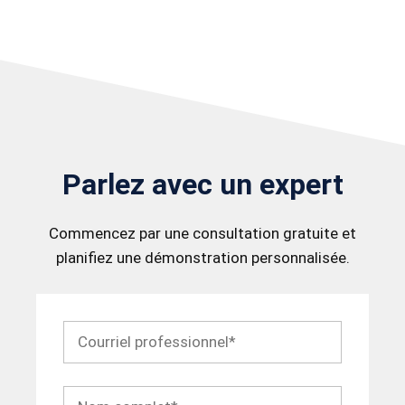
Parlez avec un expert
Commencez par une consultation gratuite et
planifiez une démonstration personnalisée.