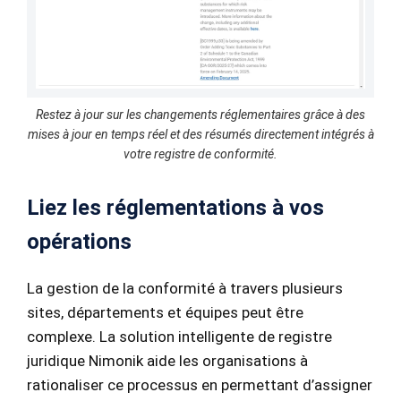
Restez à jour sur les changements réglementaires grâce à des
mises à jour en temps réel et des résumés directement intégrés à
votre registre de conformité.
Liez les réglementations à vos
opérations
La gestion de la conformité à travers plusieurs
sites, départements et équipes peut être
complexe. La solution intelligente de registre
juridique Nimonik aide les organisations à
rationaliser ce processus en permettant d’assigner