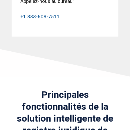
Appelez-nous au bureau:
+1 888-608-7511
Principales
fonctionnalités de la
solution intelligente de