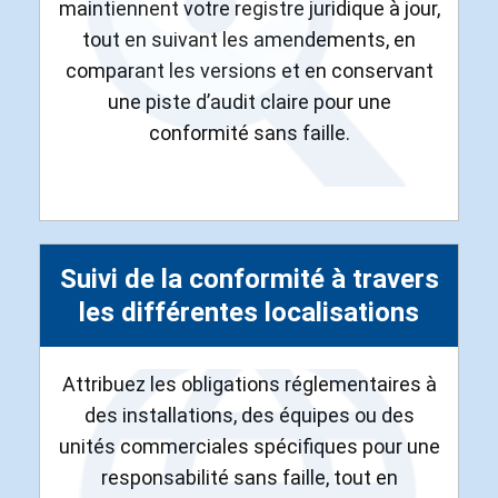
maintiennent votre registre juridique à jour,
tout en suivant les amendements, en
comparant les versions et en conservant
une piste d’audit claire pour une
conformité sans faille.
Suivi de la conformité à travers
les différentes localisations
Attribuez les obligations réglementaires à
des installations, des équipes ou des
unités commerciales spécifiques pour une
responsabilité sans faille, tout en