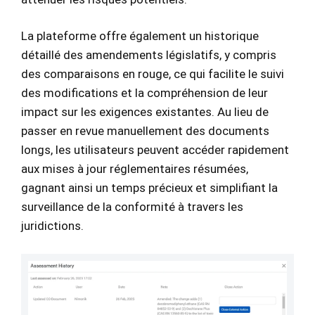
La plateforme offre également un historique
détaillé des amendements législatifs, y compris
des comparaisons en rouge, ce qui facilite le suivi
des modifications et la compréhension de leur
impact sur les exigences existantes. Au lieu de
passer en revue manuellement des documents
longs, les utilisateurs peuvent accéder rapidement
aux mises à jour réglementaires résumées,
gagnant ainsi un temps précieux et simplifiant la
surveillance de la conformité à travers les
juridictions.