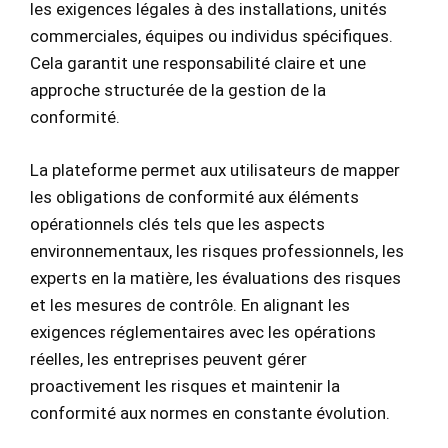
les exigences légales à des installations, unités
commerciales, équipes ou individus spécifiques.
Cela garantit une responsabilité claire et une
approche structurée de la gestion de la
conformité.
La plateforme permet aux utilisateurs de mapper
les obligations de conformité aux éléments
opérationnels clés tels que les aspects
environnementaux, les risques professionnels, les
experts en la matière, les évaluations des risques
et les mesures de contrôle. En alignant les
exigences réglementaires avec les opérations
réelles, les entreprises peuvent gérer
proactivement les risques et maintenir la
conformité aux normes en constante évolution.