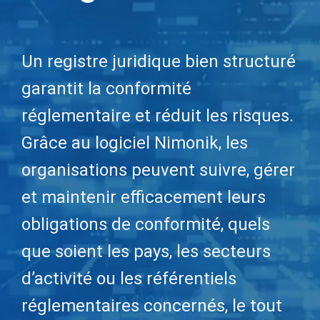
Un registre juridique bien structuré
garantit la conformité
réglementaire et réduit les risques.
Grâce au logiciel Nimonik, les
organisations peuvent suivre, gérer
et maintenir efficacement leurs
obligations de conformité, quels
que soient les pays, les secteurs
d’activité ou les référentiels
réglementaires concernés, le tout