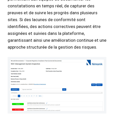
constatations en temps réel, de capturer des
preuves et de suivre les progrès dans plusieurs
sites. Si des lacunes de conformité sont
identifiées, des actions correctives peuvent être
assignées et suivies dans la plateforme,
garantissant ainsi une amélioration continue et une
approche structurée de la gestion des risques.