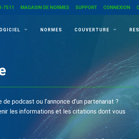
8-7511
MAGASIN DE NORMES
SUPPORT
CONNEXION
OGICIEL
NORMES
COUVERTURE
RE
e
de de podcast ou l’annonce d’un partenariat ?
ir les informations et les citations dont vous