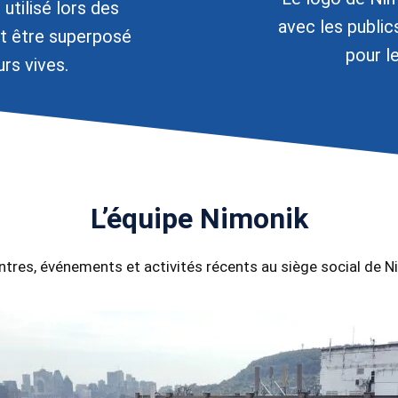
utilisé lors des
avec les public
it être superposé
pour l
rs vives.
L’équipe Nimonik
tres, événements et activités récents au siège social de N