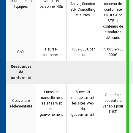
Fournisseurs
Qualité et
Apave, Socotec,
contenu de
typiques
personnel HSE
SLR Consulting
conformité
et autres
ENHESA or
STP, et
contenus de
standards
d’Accuris
Heures-
100€-300€ par
15 000 €-900
Coût
personnes
heure
000€
Ressources
de
conformité
Surveiller
Surveiller
Qualité de
manuellement
manuellement
Couverture
couverture
les sites Web
les sites Web
réglementaire
variable pour
du
du
l’HSE
gouvernement
gouvernement